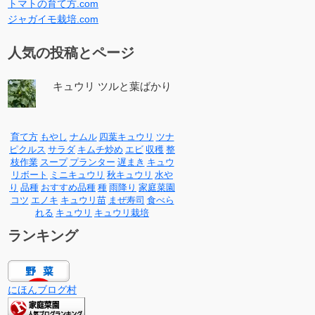
トマトの育て方.com
ジャガイモ栽培.com
人気の投稿とページ
キュウリ ツルと葉ばかり
育て方
もやし
ナムル
四葉キュウリ
ツナ
ピクルス
サラダ
キムチ炒め
エビ
収穫
整
枝作業
スープ
プランター
遅まき
キュウ
リボート
ミニキュウリ
秋キュウリ
水や
り
品種
おすすめ品種
種
雨降り
家庭菜園
コツ
エノキ
キュウリ苗
まぜ寿司
食べら
れる
キュウリ
キュウリ栽培
ランキング
にほんブログ村