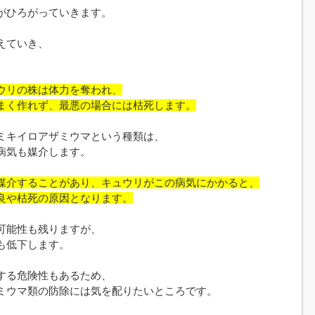
がひろがっていきます。
えていき、
。
ウリの株は体力を奪われ、
まく作れず、最悪の場合には枯死します。
ミキイロアザミウマという種類は、
病気も媒介します。
媒介することがあり、キュウリがこの病気にかかると、
良や枯死の原因となります。
可能性も残りますが、
も低下します。
する危険性もあるため、
ミウマ類の防除には気を配りたいところです。