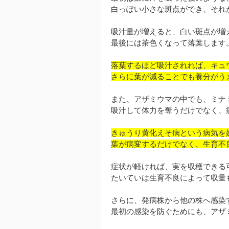
白っぽい小さな斑点ができ、それ
吸汁量が増えると、白い斑点が増
最後には茶色くなって落葉します
落葉するほど吸汁されれば、キュ
さらに葉が減ることでも養分がう
また、アザミウマの中でも、ミナ
吸汁して体力を奪うだけでなく、
きゅうり黄化えそ病という病気を
葉が病変するだけでなく、生育不
症状が軽ければ、実を収穫できる
たいていは生育不良によって収量
さらに、発病株から他の株へ感染
最初の感染を防ぐためにも、アザ