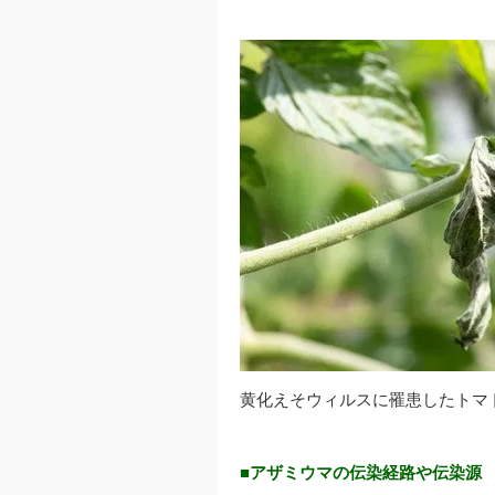
黄化えそウィルスに罹患したトマ
■アザミウマの伝染経路や伝染源