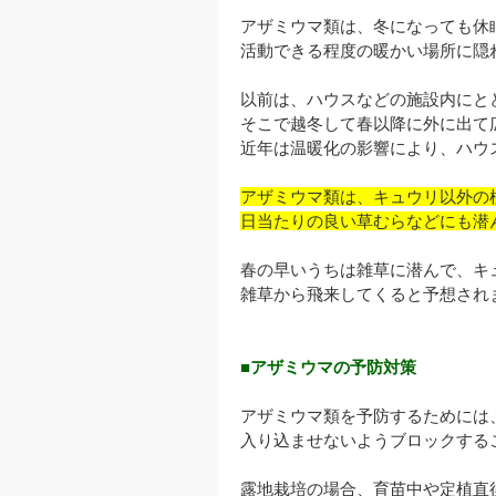
アザミウマ類は、冬になっても休
活動できる程度の暖かい場所に隠
以前は、ハウスなどの施設内にと
そこで越冬して春以降に外に出て
近年は温暖化の影響により、ハウ
アザミウマ類は、キュウリ以外の
日当たりの良い草むらなどにも潜
春の早いうちは雑草に潜んで、キ
雑草から飛来してくると予想され
■アザミウマの予防対策
アザミウマ類を予防するためには
入り込ませないようブロックする
露地栽培の場合、育苗中や定植直