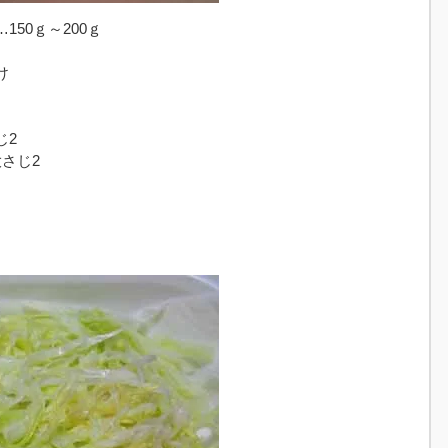
50ｇ～200ｇ
け
じ2
さじ2