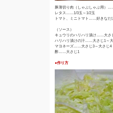
豚薄切り肉（しゃぶしゃぶ用）……1
レタス……1/3玉～1/2玉
トマト、ミニトマト……好きなだ
（ソース）
キュウリのハリハリ漬け……大さ
ハリハリ漬けの汁……大さじ1～大
マヨネーズ……大さじ3～大さじ4
酢……大さじ1
●作り方