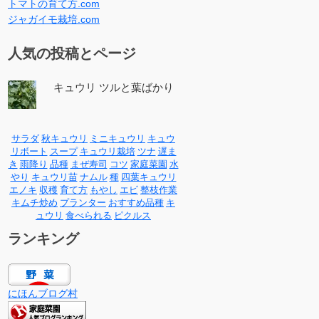
トマトの育て方.com
ジャガイモ栽培.com
人気の投稿とページ
キュウリ ツルと葉ばかり
サラダ
秋キュウリ
ミニキュウリ
キュウ
リボート
スープ
キュウリ栽培
ツナ
遅ま
き
雨降り
品種
まぜ寿司
コツ
家庭菜園
水
やり
キュウリ苗
ナムル
種
四葉キュウリ
エノキ
収穫
育て方
もやし
エビ
整枝作業
キムチ炒め
プランター
おすすめ品種
キ
ュウリ
食べられる
ピクルス
ランキング
にほんブログ村