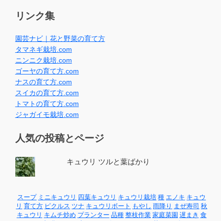
リンク集
園芸ナビ｜花と野菜の育て方
タマネギ栽培.com
ニンニク栽培.com
ゴーヤの育て方.com
ナスの育て方.com
スイカの育て方.com
トマトの育て方.com
ジャガイモ栽培.com
人気の投稿とページ
キュウリ ツルと葉ばかり
スープ
ミニキュウリ
四葉キュウリ
キュウリ栽培
種
エノキ
キュウ
リ
育て方
ピクルス
ツナ
キュウリボート
もやし
雨降り
まぜ寿司
秋
キュウリ
キムチ炒め
プランター
品種
整枝作業
家庭菜園
遅まき
食