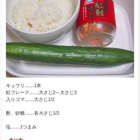
キュウリ……1本
鮭フレーク……大さじ2～大さじ3
入りゴマ……大さじ1/2
酢、砂糖……各大さじ1/2
塩……1つまみ