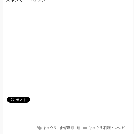
キュウリ
まぜ寿司
鮭
キュウリ 料理・レシピ