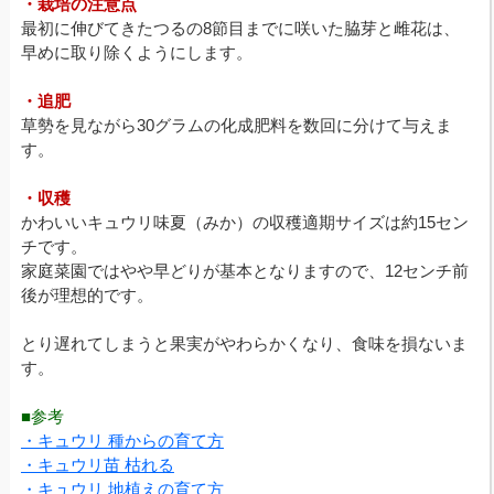
・栽培の注意点
最初に伸びてきたつるの8節目までに咲いた脇芽と雌花は、
早めに取り除くようにします。
・追肥
草勢を見ながら30グラムの化成肥料を数回に分けて与えま
す。
・収穫
かわいいキュウリ味夏（みか）の収穫適期サイズは約15セン
チです。
家庭菜園ではやや早どりが基本となりますので、12センチ前
後が理想的です。
とり遅れてしまうと果実がやわらかくなり、食味を損ないま
す。
■参考
・キュウリ 種からの育て方
・キュウリ苗 枯れる
・キュウリ 地植えの育て方