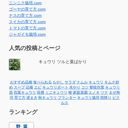
ニンニク栽培.com
ゴーヤの育て方.com
ナスの育て方.com
スイカの育て方.com
トマトの育て方.com
ジャガイモ栽培.com
人気の投稿とページ
キュウリ ツルと葉ばかり
おすすめ品種
食べられる
もやし
サラダ
ナムル
キュウリ
キムチ炒
め
スープ
品種
エビ
キュウリボート
水やり
コツ
整枝作業
キュウリ
苗
四葉キュウリ
収穫
ミニキュウリ
種
家庭菜園
エノキ
ツナ
まぜ寿
司
育て方
遅まき
秋キュウリ
プランター
キュウリ栽培
雨降り
ピク
ルス
ランキング