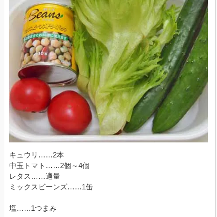
キュウリ……2本
中玉トマト……2個～4個
レタス……適量
ミックスビーンズ……1缶
塩……1つまみ