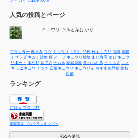
ジャガイモ栽培.com
人気の投稿とページ
キュウリ ツルと葉ばかり
プランター
遅まき
コツ
キュウリ
もやし
品種
秋キュウリ
収穫
雨降
り
サラダ
キムチ炒め
種
スープ
キュウリ栽培
まぜ寿司
エビ
キュウ
リボート
水やり
育て方
ナムル
家庭菜園
食べられる
ピクルス
エノ
キ
ミニキュウリ
ツナ
四葉キュウリ
キュウリ苗
おすすめ品種
整枝
作業
ランキング
にほんブログ村
家庭菜園 ブログランキングへ