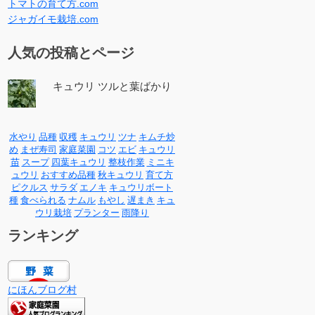
トマトの育て方.com
ジャガイモ栽培.com
人気の投稿とページ
キュウリ ツルと葉ばかり
水やり
品種
収穫
キュウリ
ツナ
キムチ炒
め
まぜ寿司
家庭菜園
コツ
エビ
キュウリ
苗
スープ
四葉キュウリ
整枝作業
ミニキ
ュウリ
おすすめ品種
秋キュウリ
育て方
ピクルス
サラダ
エノキ
キュウリボート
種
食べられる
ナムル
もやし
遅まき
キュ
ウリ栽培
プランター
雨降り
ランキング
にほんブログ村