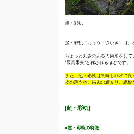
超・彩軌
超・彩軌（ちょう・さいき）は、
ちょっと丸みのある円筒形をして
”最高果実”と称されるほどです。
また、超・彩軌は食味も非常に良
皮の薄さや、果肉の締まり、絶妙
[超・彩軌]
■超・彩軌の特徴