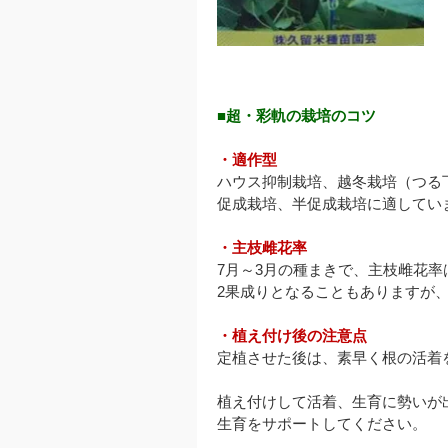
■超・彩軌の栽培のコツ
・適作型
ハウス抑制栽培、越冬栽培（つる
促成栽培、半促成栽培に適してい
・主枝雌花率
7月～3月の種まきで、主枝雌花率
2果成りとなることもありますが
・植え付け後の注意点
定植させた後は、素早く根の活着
植え付けして活着、生育に勢いが
生育をサポートしてください。