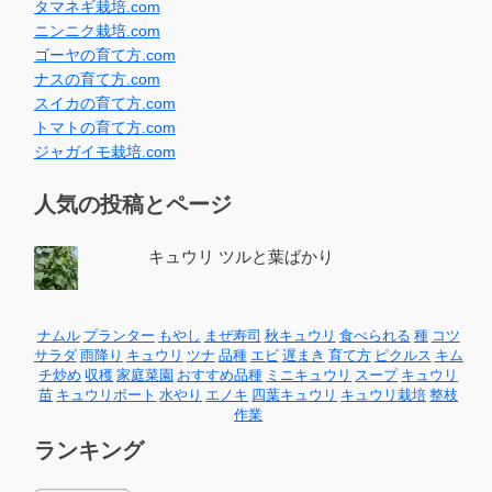
タマネギ栽培.com
ニンニク栽培.com
ゴーヤの育て方.com
ナスの育て方.com
スイカの育て方.com
トマトの育て方.com
ジャガイモ栽培.com
人気の投稿とページ
キュウリ ツルと葉ばかり
ナムル
プランター
もやし
まぜ寿司
秋キュウリ
食べられる
種
コツ
サラダ
雨降り
キュウリ
ツナ
品種
エビ
遅まき
育て方
ピクルス
キム
チ炒め
収穫
家庭菜園
おすすめ品種
ミニキュウリ
スープ
キュウリ
苗
キュウリボート
水やり
エノキ
四葉キュウリ
キュウリ栽培
整枝
作業
ランキング