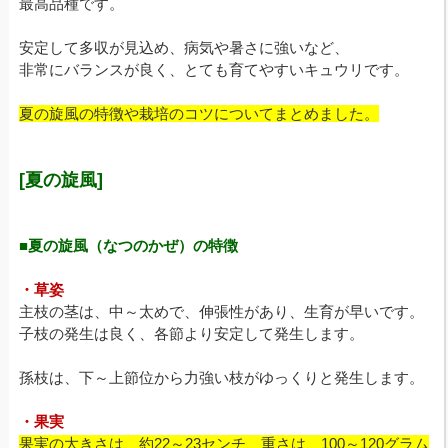
最高品種です。
安定して多収が見込め、病気や暑さに強いなど、
非常にバランスが良く、とても育てやすいキュウリです。
夏の旋風の特徴や栽培のコツについてまとめました。
[夏の旋風]
■夏の旋風（なつのかぜ）の特徴
・草姿
主枝の茎は、中～太めで、伸張性があり、生育が早いです。
子枝の発生は良く、各節より安定して発生します。
孫枝は、下～上節位から力強い枝がゆっくりと発生します。
・果実
果実の大きさは、約22～23センチ、重さは、100～120グラム