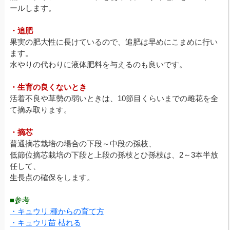
ールします。
・追肥
果実の肥大性に長けているので、追肥は早めにこまめに行い
ます。
水やりの代わりに液体肥料を与えるのも良いです。
・生育の良くないとき
活着不良や草勢の弱いときは、10節目くらいまでの雌花を全
て摘み取ります。
・摘芯
普通摘芯栽培の場合の下段～中段の孫枝、
低節位摘芯栽培の下段と上段の孫枝とひ孫枝は、2～3本半放
任して、
生長点の確保をします。
■参考
・キュウリ 種からの育て方
・キュウリ苗 枯れる