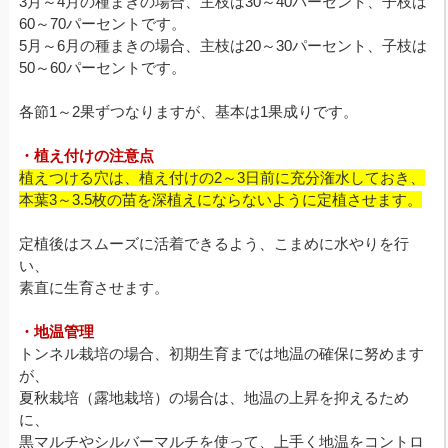
3月～4月の種まきの場合、主枝は30～40パーセント、子枝は
60～70パーセントです。
5月～6月の種まきの場合、主枝は20～30パーセント、子枝は
50～60パーセントです。
各節1～2果ずつなりますが、基本は1果成りです。
・植え付けの注意点
植えつける穴は、植え付けの2～3日前に充分潅水しておき、
本葉3～3.5枚の苗を深植えにならないように定植させます。
定植後はスムーズに活着できるよう、こまめに水やりを行
い、
素直に生育させます。
・地温管理
トンネル栽培の場合、初期生育までは地温の確保に努めます
が、
夏秋栽培（露地栽培）の場合は、地温の上昇を抑えるため
に、
黒マルチやシルバーマルチを使って、上手く地温をコントロ