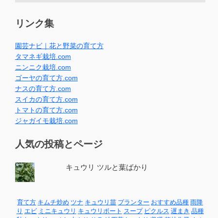
リンク集
園芸ナビ｜花と野菜の育て方
タマネギ栽培.com
ニンニク栽培.com
ゴーヤの育て方.com
ナスの育て方.com
スイカの育て方.com
トマトの育て方.com
ジャガイモ栽培.com
人気の投稿とページ
キュウリ ツルと葉ばかり
育て方
キムチ炒め
ツナ
キュウリ苗
プランター
おすすめ品種
雨降
り
エビ
ミニキュウリ
キュウリボート
スープ
ピクルス
遅まき
品種