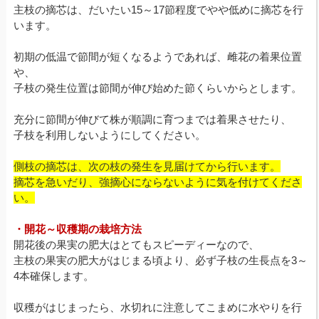
主枝の摘芯は、だいたい15～17節程度でやや低めに摘芯を行
います。
初期の低温で節間が短くなるようであれば、雌花の着果位置
や、
子枝の発生位置は節間が伸び始めた節くらいからとします。
充分に節間が伸びて株が順調に育つまでは着果させたり、
子枝を利用しないようにしてください。
側枝の摘芯は、次の枝の発生を見届けてから行います。
摘芯を急いだり、強摘心にならないように気を付けてくださ
い。
・開花～収穫期の栽培方法
開花後の果実の肥大はとてもスピーディーなので、
主枝の果実の肥大がはじまる頃より、必ず子枝の生長点を3～
4本確保します。
収穫がはじまったら、水切れに注意してこまめに水やりを行