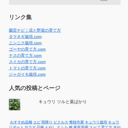
リンク集
園芸ナビ｜花と野菜の育て方
タマネギ栽培.com
ニンニク栽培.com
ゴーヤの育て方.com
ナスの育て方.com
スイカの育て方.com
トマトの育て方.com
ジャガイモ栽培.com
人気の投稿とページ
キュウリ ツルと葉ばかり
おすすめ品種
エビ
雨降り
ピクルス
整枝作業
キュウリ栽培
キュウ
リボート
サラダ
品種
もやし
ナムル
種
家庭菜園
スープ
育て方
水や