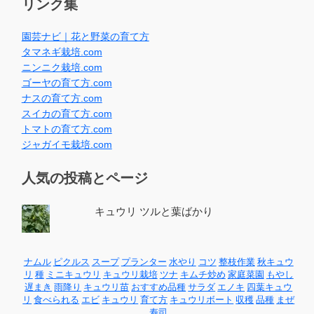
リンク集
園芸ナビ｜花と野菜の育て方
タマネギ栽培.com
ニンニク栽培.com
ゴーヤの育て方.com
ナスの育て方.com
スイカの育て方.com
トマトの育て方.com
ジャガイモ栽培.com
人気の投稿とページ
キュウリ ツルと葉ばかり
ナムル
ピクルス
スープ
プランター
水やり
コツ
整枝作業
秋キュウ
リ
種
ミニキュウリ
キュウリ栽培
ツナ
キムチ炒め
家庭菜園
もやし
遅まき
雨降り
キュウリ苗
おすすめ品種
サラダ
エノキ
四葉キュウ
リ
食べられる
エビ
キュウリ
育て方
キュウリボート
収穫
品種
まぜ
寿司