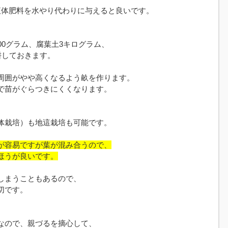
液体肥料を水やり代わりに与えると良いです。
00グラム、腐葉土3キログラム、
耕しておきます。
周囲がやや高くなるよう畝を作ります。
で苗がぐらつきにくくなります。
体栽培）も地這栽培も可能です。
が容易ですが葉が混み合うので、
ほうが良いです。
しまうこともあるので、
切です。
なので、親づるを摘心して、