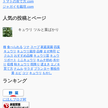
トマトの育て方.com
ジャガイモ栽培.com
人気の投稿とページ
キュウリ ツルと葉ばかり
種
食べられる
ツナ
スープ
家庭菜園
四葉
キュウリ
キュウリ栽培
品種
まぜ寿司
ピ
クルス
おすすめ品種
キュウリ苗
キュウ
リボート
ミニキュウリ
キムチ炒め
水や
り
収穫
秋キュウリ
雨降り
遅まき
エノキ
育て方
ナムル
サラダ
プランター
整枝作
業
エビ
コツ
キュウリ
もやし
ランキング
にほんブログ村