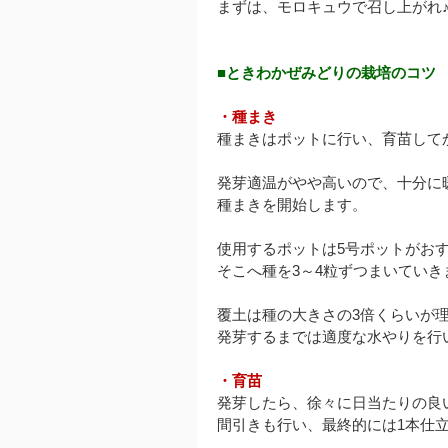
まずは、モロキュウで召し上がれ
■ときわかぜみどりの栽培のコツ
・種まき
種まきはポットに行い、育苗して
発芽適温がやや高いので、十分に
種まきを開始します。
使用するポットは5号ポットがお
そこへ種を3～4粒ずつまいていき
覆土は種の大きさの3倍くらいが
発芽するまでは適度な水やりを行
・育苗
発芽したら、徐々に日当たりの良
間引きも行い、最終的には1本仕