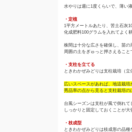
水やりは週に1度くらいで、薄い
・定植
1平方メートルあたり、苦土石灰1
化成肥料100グラムを入れてよく
株間は十分な広さを確保し、苗の
周囲の土をぎゅっと押さえること
・支柱を立てる
ときわかぜみどりは支柱栽培（立
広いスペースがあれば、地這栽培
秀品率の点から見ると支柱栽培の
台風シーズンは支柱が風で倒れて
しっかりと固定しておくことが大
・枝成型
ときわかぜみどりは枝成形の品種