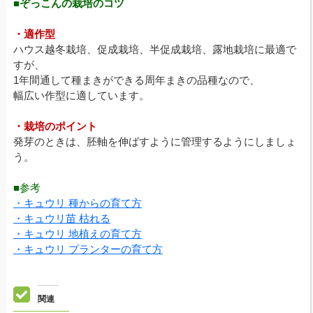
■ぞっこんの栽培のコツ
・適作型
ハウス越冬栽培、促成栽培、半促成栽培、露地栽培に最適で
すが、
1年間通して種まきができる周年まきの品種なので、
幅広い作型に適しています。
・栽培のポイント
発芽のときは、胚軸を伸ばすように管理するようにしましょ
う。
■参考
・キュウリ 種からの育て方
・キュウリ苗 枯れる
・キュウリ 地植えの育て方
・キュウリ プランターの育て方
関連