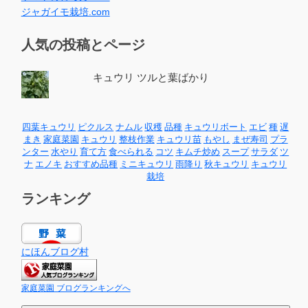
ジャガイモ栽培.com
人気の投稿とページ
キュウリ ツルと葉ばかり
四葉キュウリ
ピクルス
ナムル
収穫
品種
キュウリボート
エビ
種
遅
まき
家庭菜園
キュウリ
整枝作業
キュウリ苗
もやし
まぜ寿司
プラ
ンター
水やり
育て方
食べられる
コツ
キムチ炒め
スープ
サラダ
ツ
ナ
エノキ
おすすめ品種
ミニキュウリ
雨降り
秋キュウリ
キュウリ
栽培
ランキング
にほんブログ村
家庭菜園 ブログランキングへ