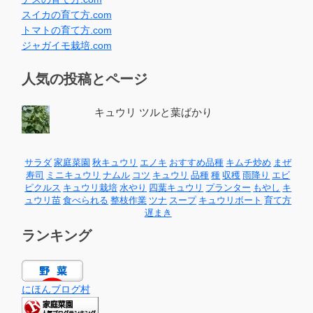
スイカの育て方.com
トマトの育て方.com
ジャガイモ栽培.com
人気の投稿とページ
キュウリ ツルと葉ばかり
サラダ
家庭菜園
秋キュウリ
エノキ
おすすめ品種
キムチ炒め
まぜ
寿司
ミニキュウリ
ナムル
コツ
キュウリ
品種
種
収穫
雨降り
エビ
ピクルス
キュウリ栽培
水やり
四葉キュウリ
プランター
もやし
キ
ュウリ苗
食べられる
整枝作業
ツナ
スープ
キュウリボート
育て方
遅まき
ランキング
にほんブログ村