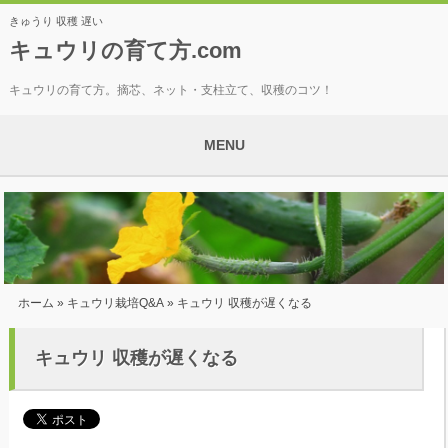
きゅうり 収穫 遅い
キュウリの育て方.com
キュウリの育て方。摘芯、ネット・支柱立て、収穫のコツ！
MENU
ホーム
»
キュウリ栽培Q&A
» キュウリ 収穫が遅くなる
キュウリ 収穫が遅くなる