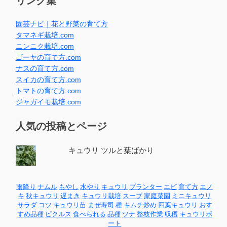
リンク集
園芸ナビ｜花と野菜の育て方
タマネギ栽培.com
ニンニク栽培.com
ゴーヤの育て方.com
ナスの育て方.com
スイカの育て方.com
トマトの育て方.com
ジャガイモ栽培.com
人気の投稿とページ
キュウリ ツルと葉ばかり
雨降り
ナムル
もやし
水やり
キュウリ
プランター
エビ
育て方
エノ
キ
秋キュウリ
遅まき
キュウリ栽培
スープ
家庭菜園
ミニキュウリ
サラダ
コツ
キュウリ苗
まぜ寿司
種
キムチ炒め
四葉キュウリ
おす
すめ品種
ピクルス
食べられる
品種
ツナ
整枝作業
収穫
キュウリボ
ート