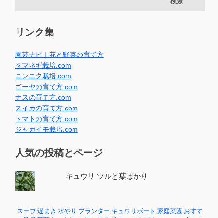
リンク集
園芸ナビ｜花と野菜の育て方
タマネギ栽培.com
ニンニク栽培.com
ゴーヤの育て方.com
ナスの育て方.com
スイカの育て方.com
トマトの育て方.com
ジャガイモ栽培.com
人気の投稿とページ
キュウリ ツルと葉ばかり
スープ
遅まき
水やり
プランター
キュウリボート
家庭菜園
おすす