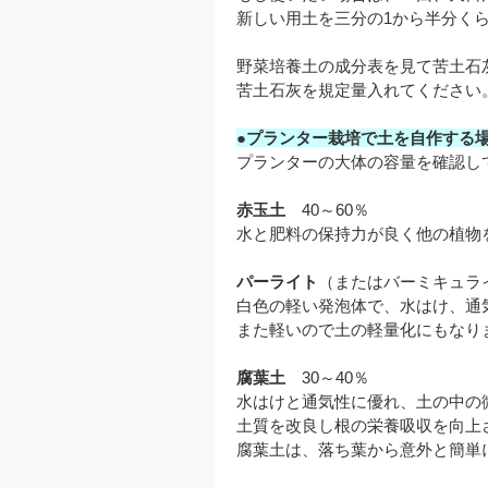
新しい用土を三分の1から半分く
野菜培養土の成分表を見て苦土石
苦土石灰を規定量入れてください
●プランター栽培で土を自作する
プランターの大体の容量を確認し
赤玉土
40～60％
水と肥料の保持力が良く他の植物
パーライト
（またはバーミキュライ
白色の軽い発泡体で、水はけ、通
また軽いので土の軽量化にもなり
腐葉土
30～40％
水はけと通気性に優れ、土の中の
土質を改良し根の栄養吸収を向上
腐葉土は、落ち葉から意外と簡単