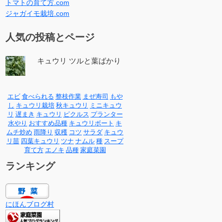
トマトの育て方.com
ジャガイモ栽培.com
人気の投稿とページ
キュウリ ツルと葉ばかり
エビ
食べられる
整枝作業
まぜ寿司
もや
し
キュウリ栽培
秋キュウリ
ミニキュウ
リ
遅まき
キュウリ
ピクルス
プランター
水やり
おすすめ品種
キュウリボート
キ
ムチ炒め
雨降り
収穫
コツ
サラダ
キュウ
リ苗
四葉キュウリ
ツナ
ナムル
種
スープ
育て方
エノキ
品種
家庭菜園
ランキング
にほんブログ村