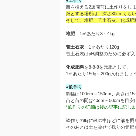
●土作り
苗を植える2週間前に土作りをし
畑とする場所は、深さ30cmくら
そして、堆肥、苦土石灰、化成肥
堆肥
1㎡あたり3～4kg
苦土石灰
1㎡あたり120g
苦土石灰はpH調整のために必ず
化成肥料
を8-8-8を元肥として、
1㎡あたり150g～200g入れましょ
●畝作り
畝幅は100cm～150cm、高さは1
苗と苗の間は40cm～50cmを目
*畝作りの詳細は後の記事に記し
畝作りの時に畝の中ほどに溝を掘
そのあとは土を被せて残りの元肥