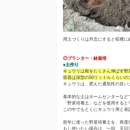
用土づくりは丹念にすると収穫に
◎プランター・鉢栽培
●土作り
キュウリは根をたくさん伸ばす野
容器は深型の50リットルくらいの
キュウリは、肥えた通気性の良い
基本的な土はホームセンターなど
「野菜培養土」などを使用すると
この中でもとくにキュウリ用と表
前年に使った野菜培養土を、再度
もし使いたい場合は、一回、天日