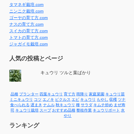
タマネギ栽培.com
ニンニク栽培.com
ゴーヤの育て方.com
ナスの育て方.com
スイカの育て方.com
トマトの育て方.com
ジャガイモ栽培.com
人気の投稿とページ
キュウリ ツルと葉ばかり
品種
プランター
四葉キュウリ
育て方
雨降り
家庭菜園
キュウリ苗
ミニキュウリ
コツ
エノキ
ピクルス
エビ
キュウリ
もやし
収穫
ツナ
食べられる
遅まき
ナムル
秋キュウリ
種
サラダ
キムチ炒め
まぜ寿
司
キュウリ栽培
スープ
おすすめ品種
整枝作業
キュウリボート
水
やり
ランキング