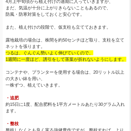
4月上中旬頃から植え付けの適期に入っていきますが、
まだ、気温が十分に上がりきらないこともあるので、
防風・防寒対策をしておくと安心です。
また、植え付けの段階で、仮支柱も立てておきます。
露地栽培の場合は、株間を約50センチほど取り、支柱を立て
ネットを張ります。
つるは、ぐんぐん勢いよく伸びていくので、
1週間に一度ほど、誘引をして茎葉が折れないようにします。
コンテナや、プランターを使用する場合は、20リットル以上
の大きい鉢を用い、
一株ずつ、植えていきます。
・追肥
約15日に1度、配合肥料を1平方メートルあたり30グラム入れ
ます。
・整枝
整枝しなくとも良く実る強健豊作ですが、整枝すれば、より