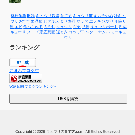
整枝作業
収穫
キュウリ栽培
育て方
キュウリ苗
キムチ炒め
秋キュ
ウリ
おすすめ品種
ピクルス
まぜ寿司
サラダ
エノキ
水やり
雨降り
種
エビ
食べられる
もやし
キュウリ
ツナ
品種
キュウリボート
四葉
キュウリ
スープ
家庭菜園
遅まき
コツ
プランター
ナムル
ミニキュ
ウリ
ランキング
にほんブログ村
家庭菜園 ブログランキングへ
Copyright © 2026
キュウリの育て方.com
All Rights Reserved