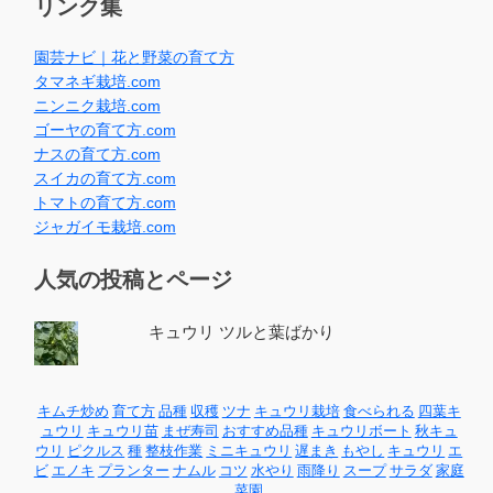
リンク集
園芸ナビ｜花と野菜の育て方
タマネギ栽培.com
ニンニク栽培.com
ゴーヤの育て方.com
ナスの育て方.com
スイカの育て方.com
トマトの育て方.com
ジャガイモ栽培.com
人気の投稿とページ
キュウリ ツルと葉ばかり
キムチ炒め
育て方
品種
収穫
ツナ
キュウリ栽培
食べられる
四葉キ
ュウリ
キュウリ苗
まぜ寿司
おすすめ品種
キュウリボート
秋キュ
ウリ
ピクルス
種
整枝作業
ミニキュウリ
遅まき
もやし
キュウリ
エ
ビ
エノキ
プランター
ナムル
コツ
水やり
雨降り
スープ
サラダ
家庭
菜園