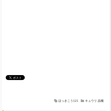
ほっきこう121
キュウリ 品種