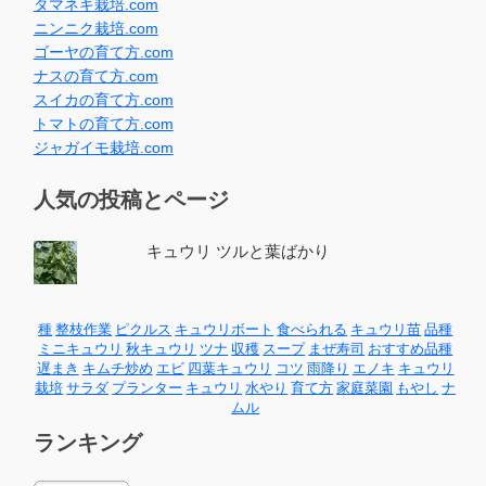
タマネギ栽培.com
ニンニク栽培.com
ゴーヤの育て方.com
ナスの育て方.com
スイカの育て方.com
トマトの育て方.com
ジャガイモ栽培.com
人気の投稿とページ
キュウリ ツルと葉ばかり
種
整枝作業
ピクルス
キュウリボート
食べられる
キュウリ苗
品種
ミニキュウリ
秋キュウリ
ツナ
収穫
スープ
まぜ寿司
おすすめ品種
遅まき
キムチ炒め
エビ
四葉キュウリ
コツ
雨降り
エノキ
キュウリ
栽培
サラダ
プランター
キュウリ
水やり
育て方
家庭菜園
もやし
ナ
ムル
ランキング