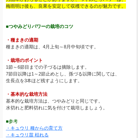
梅雨明け後も、良果を安定して収穫できるのが魅力です。
■つやみどりパワーの栽培のコツ
・種まきの適期
種まきの適期は、4月上旬～8月中旬頃です。
・栽培のポイント
1節～6節目までの子づるは摘除します。
7節目以降は1～2節止めとし、孫づる以降に関しては、
生長点を3本ほど残すようにします。
・基本的な栽培方法
基本的な栽培方法は、つやみどりと同じです。
水切れと肥料切れに気を付けて栽培しましょう。
■参考
・キュウリ 種からの育て方
・キュウリ苗 枯れる