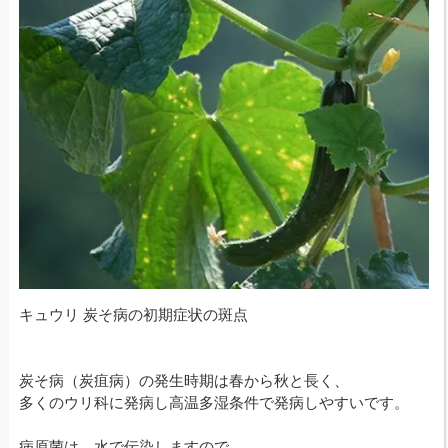
キュウリ 炭そ病の初期症状の斑点
炭そ病（炭疽病）の発生時期は春から秋と長く、
多くのウリ科に発病し高温多湿条件で発病しやすいです。
病原菌は、水で伝染しますので、