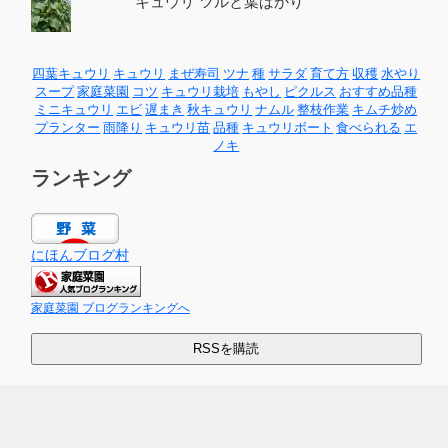
キュウリ ツルと葉ばかり
四葉キュウリ
キュウリ
まぜ寿司
ツナ
種
サラダ
育て方
収穫
水やり
スープ
家庭菜園
コツ
キュウリ栽培
もやし
ピクルス
おすすめ品種
ミニキュウリ
エビ
遅まき
秋キュウリ
ナムル
整枝作業
キムチ炒め
プランター
雨降り
キュウリ苗
品種
キュウリボート
食べられる
エ
ノキ
ランキング
にほんブログ村
家庭菜園 ブログランキングへ