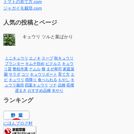
トマトの育て方.com
ジャガイモ栽培.com
人気の投稿とページ
キュウリ ツルと葉ばかり
ミニキュウリ
エノキ
スープ
秋キュウリ
プランター
キムチ炒め
ピクルス
キュウ
リ苗
整枝作業
ナムル
種
まぜ寿司
家庭菜
園
サラダ
コツ
キュウリボート
育て方
エ
ビ
キュウリ
雨降り
食べられる
もやし
キ
ュウリ栽培
四葉キュウリ
ツナ
品種
収穫
遅まき
おすすめ品種
水やり
ランキング
にほんブログ村