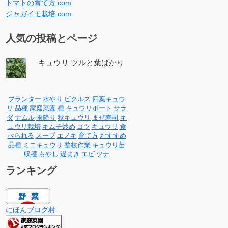
トマトの育て方.com
ジャガイモ栽培.com
人気の投稿とページ
キュウリ ツルと葉ばかり
プランター
水やり
ピクルス
四葉キュウ
リ
品種
家庭菜園
種
キュウリボート
サラ
ダ
ナムル
雨降り
秋キュウリ
まぜ寿司
キ
ュウリ栽培
キムチ炒め
コツ
キュウリ
食
べられる
スープ
エノキ
育て方
おすすめ
品種
ミニキュウリ
整枝作業
キュウリ苗
収穫
もやし
遅まき
エビ
ツナ
ランキング
にほんブログ村