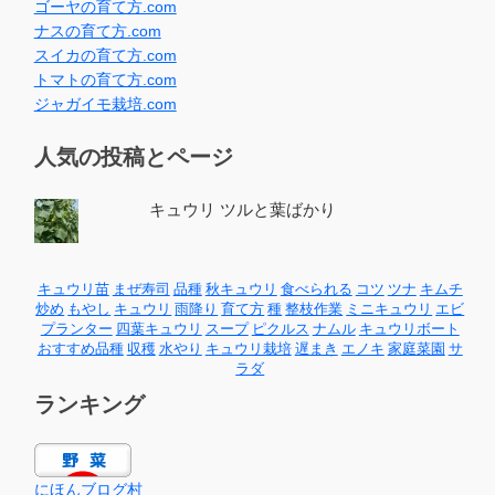
ゴーヤの育て方.com
ナスの育て方.com
スイカの育て方.com
トマトの育て方.com
ジャガイモ栽培.com
人気の投稿とページ
キュウリ ツルと葉ばかり
キュウリ苗
まぜ寿司
品種
秋キュウリ
食べられる
コツ
ツナ
キムチ
炒め
もやし
キュウリ
雨降り
育て方
種
整枝作業
ミニキュウリ
エビ
プランター
四葉キュウリ
スープ
ピクルス
ナムル
キュウリボート
おすすめ品種
収穫
水やり
キュウリ栽培
遅まき
エノキ
家庭菜園
サ
ラダ
ランキング
にほんブログ村