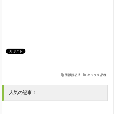
聖護院胡瓜
キュウリ 品種
人気の記事！