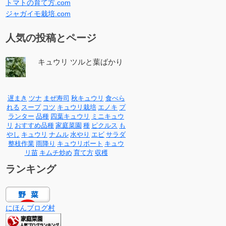
トマトの育て方.com
ジャガイモ栽培.com
人気の投稿とページ
キュウリ ツルと葉ばかり
遅まき
ツナ
まぜ寿司
秋キュウリ
食べら
れる
スープ
コツ
キュウリ栽培
エノキ
プ
ランター
品種
四葉キュウリ
ミニキュウ
リ
おすすめ品種
家庭菜園
種
ピクルス
も
やし
キュウリ
ナムル
水やり
エビ
サラダ
整枝作業
雨降り
キュウリボート
キュウ
リ苗
キムチ炒め
育て方
収穫
ランキング
にほんブログ村