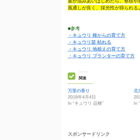
葉が混みあいはじめたら、整枝や
風通しが良く、採光性が得られる
■参考
・キュウリ 種からの育て方
・キュウリ苗 枯れる
・キュウリ 地植えの育て方
・キュウリ プランターの育て方
関連
万里の香り
北
2018年4月4日
20
In “キュウリ 品種”
In
スポンサードリンク