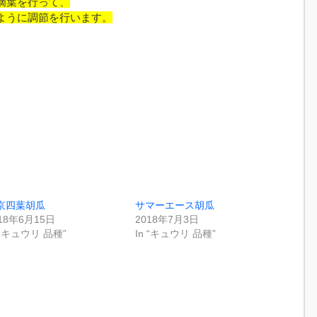
摘葉を行って、
ように調節を行います。
京四葉胡瓜
サマーエース胡瓜
18年6月15日
2018年7月3日
 “キュウリ 品種”
In “キュウリ 品種”