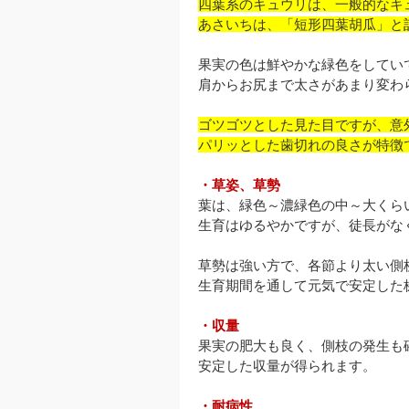
四葉系のキュウリは、一般的なキ
あさいちは、「短形四葉胡瓜」と
果実の色は鮮やかな緑色をしてい
肩からお尻まで太さがあまり変わ
ゴツゴツとした見た目ですが、意
パリッとした歯切れの良さが特徴
・草姿、草勢
葉は、緑色～濃緑色の中～大くら
生育はゆるやかですが、徒長がな
草勢は強い方で、各節より太い側
生育期間を通して元気で安定した
・収量
果実の肥大も良く、側枝の発生も
安定した収量が得られます。
・耐病性