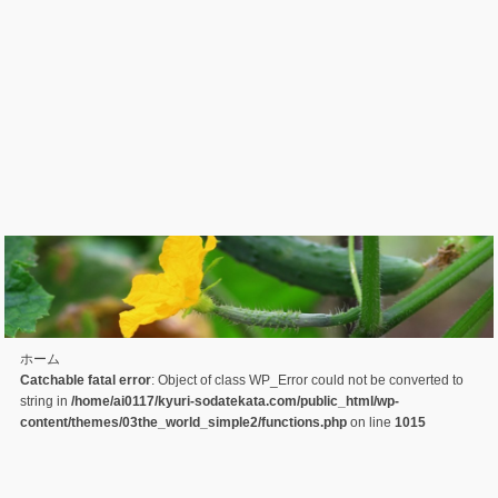
ホーム
Catchable fatal error
: Object of class WP_Error could not be converted to
string in
/home/ai0117/kyuri-sodatekata.com/public_html/wp-
content/themes/03the_world_simple2/functions.php
on line
1015