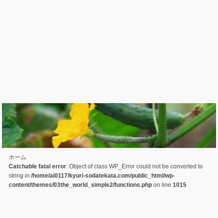
ホーム
Catchable fatal error
: Object of class WP_Error could not be converted to
string in
/home/ai0117/kyuri-sodatekata.com/public_html/wp-
content/themes/03the_world_simple2/functions.php
on line
1015