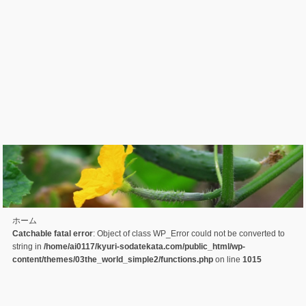
ホーム
Catchable fatal error
: Object of class WP_Error could not be converted to
string in
/home/ai0117/kyuri-sodatekata.com/public_html/wp-
content/themes/03the_world_simple2/functions.php
on line
1015