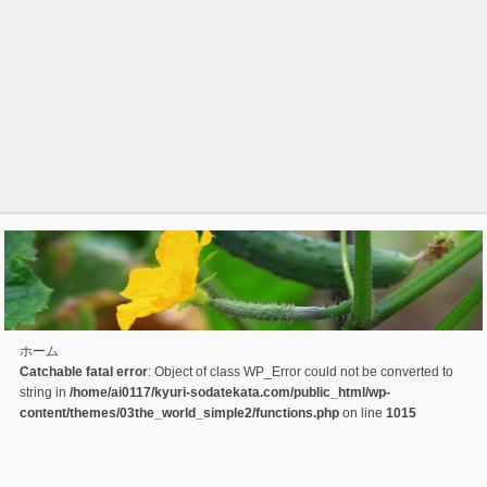
ホーム
Catchable fatal error
: Object of class WP_Error could not be converted to
string in
/home/ai0117/kyuri-sodatekata.com/public_html/wp-
content/themes/03the_world_simple2/functions.php
on line
1015