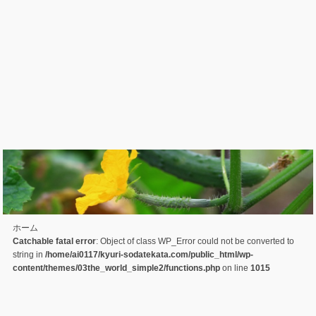
ホーム
Catchable fatal error
: Object of class WP_Error could not be converted to
string in
/home/ai0117/kyuri-sodatekata.com/public_html/wp-
content/themes/03the_world_simple2/functions.php
on line
1015