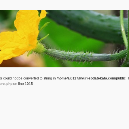
or could not be converted to string in
/home/ai0117/kyuri-sodatekata.com/public_
ions.php
on line
1015