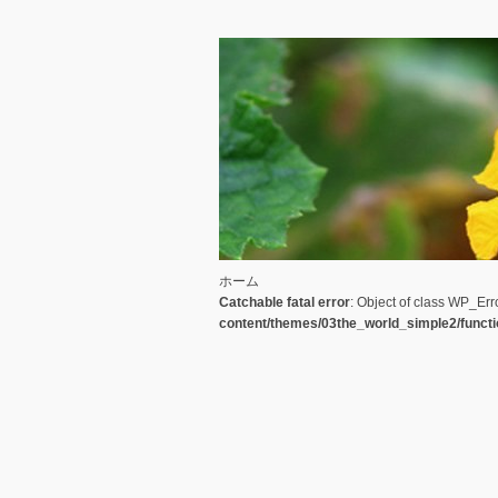
ホーム
Catchable fatal error
: Object of class WP_Err
content/themes/03the_world_simple2/funct