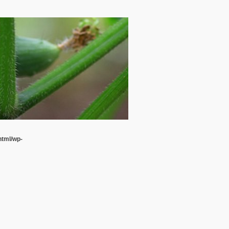
html/wp-