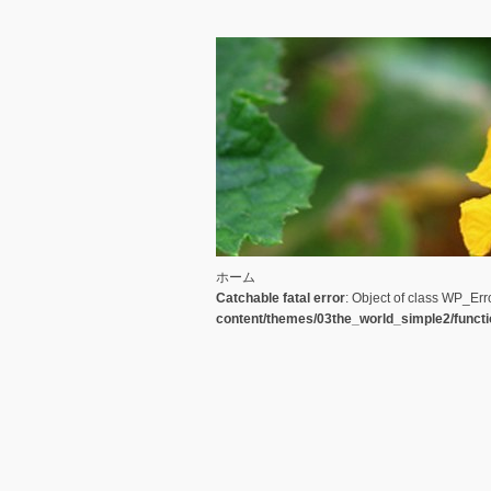
ホーム
Catchable fatal error
: Object of class WP_Err
content/themes/03the_world_simple2/funct