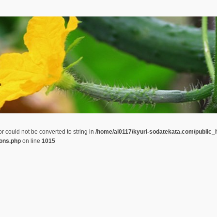
or could not be converted to string in
/home/ai0117/kyuri-sodatekata.com/public_
ions.php
on line
1015