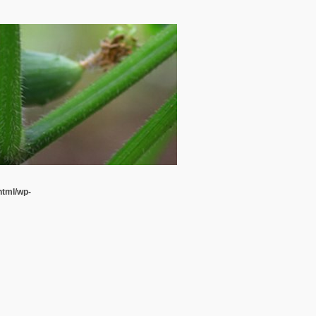
html/wp-