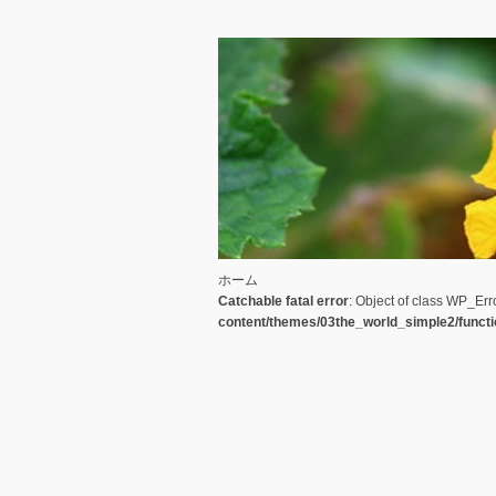
ホーム
Catchable fatal error
: Object of class WP_Err
content/themes/03the_world_simple2/funct