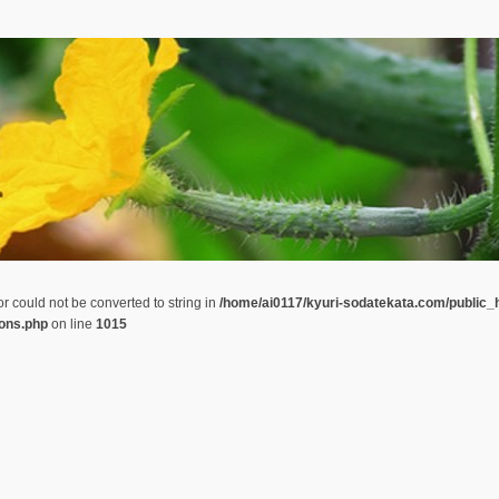
or could not be converted to string in
/home/ai0117/kyuri-sodatekata.com/public_
ions.php
on line
1015