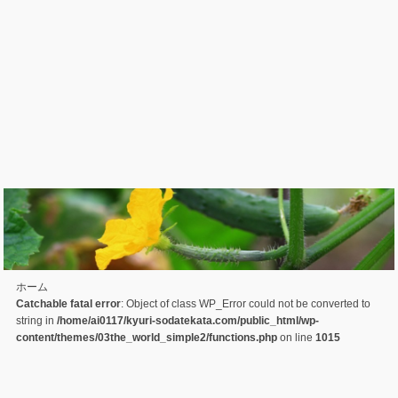
ホーム
Catchable fatal error
: Object of class WP_Error could not be converted to
string in
/home/ai0117/kyuri-sodatekata.com/public_html/wp-
content/themes/03the_world_simple2/functions.php
on line
1015