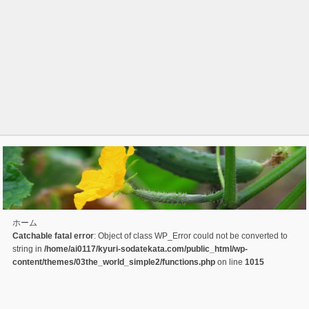
ホーム
Catchable fatal error
: Object of class WP_Error could not be converted to
string in
/home/ai0117/kyuri-sodatekata.com/public_html/wp-
content/themes/03the_world_simple2/functions.php
on line
1015