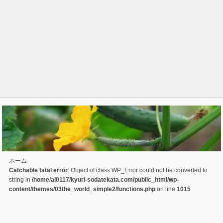
ホーム
Catchable fatal error
: Object of class WP_Error could not be converted to
string in
/home/ai0117/kyuri-sodatekata.com/public_html/wp-
content/themes/03the_world_simple2/functions.php
on line
1015