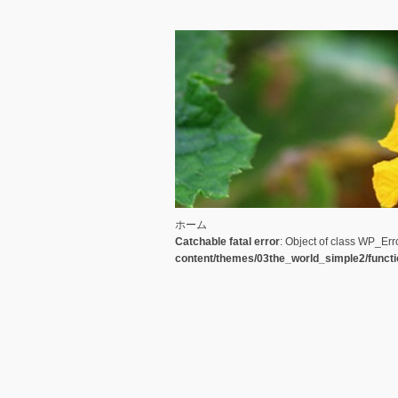
ホーム
Catchable fatal error
: Object of class WP_Err
content/themes/03the_world_simple2/funct