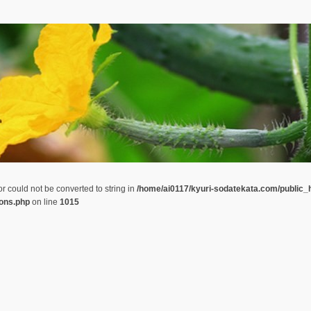
or could not be converted to string in
/home/ai0117/kyuri-sodatekata.com/public_
ions.php
on line
1015