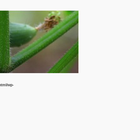
html/wp-