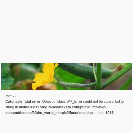
ホーム
Catchable fatal error
: Object of class WP_Error could not be converted to
string in
/home/ai0117/kyuri-sodatekata.com/public_html/wp-
content/themes/03the_world_simple2/functions.php
on line
1015