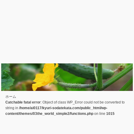
ホーム
Catchable fatal error
: Object of class WP_Error could not be converted to
string in
/home/ai0117/kyuri-sodatekata.com/public_html/wp-
content/themes/03the_world_simple2/functions.php
on line
1015