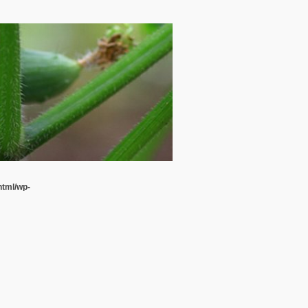
html/wp-