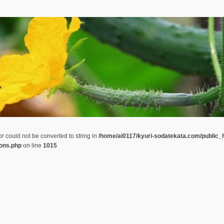
or could not be converted to string in
/home/ai0117/kyuri-sodatekata.com/public_
ions.php
on line
1015