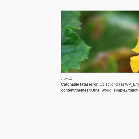
ホーム
Catchable fatal error
: Object of class WP_Err
content/themes/03the_world_simple2/funct