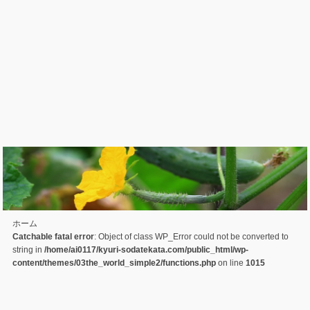
ホーム
Catchable fatal error
: Object of class WP_Error could not be converted to
string in
/home/ai0117/kyuri-sodatekata.com/public_html/wp-
content/themes/03the_world_simple2/functions.php
on line
1015