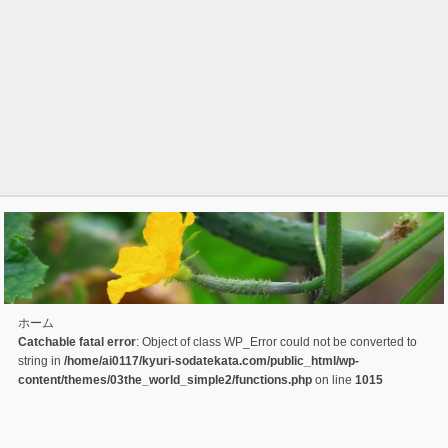
ホーム
Catchable fatal error
: Object of class WP_Error could not be converted to
string in
/home/ai0117/kyuri-sodatekata.com/public_html/wp-
content/themes/03the_world_simple2/functions.php
on line
1015