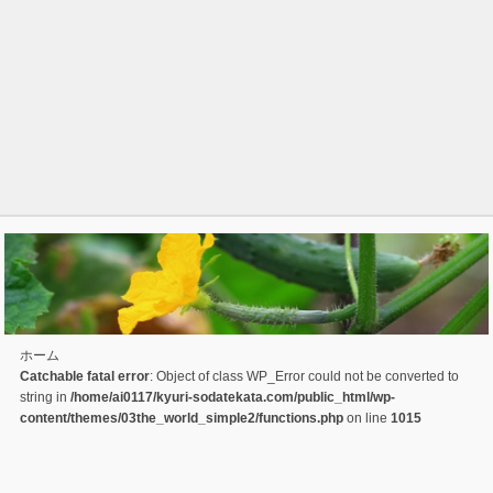
ホーム
Catchable fatal error
: Object of class WP_Error could not be converted to
string in
/home/ai0117/kyuri-sodatekata.com/public_html/wp-
content/themes/03the_world_simple2/functions.php
on line
1015