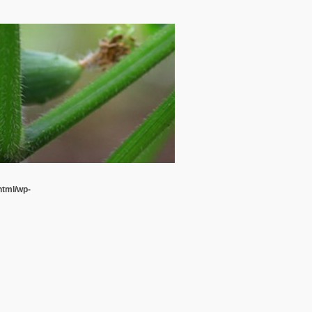
html/wp-