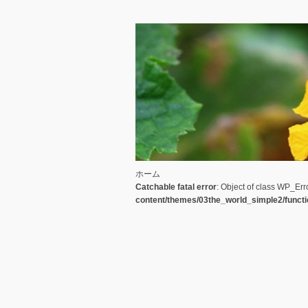
ホーム
Catchable fatal error
: Object of class WP_Err
content/themes/03the_world_simple2/funct