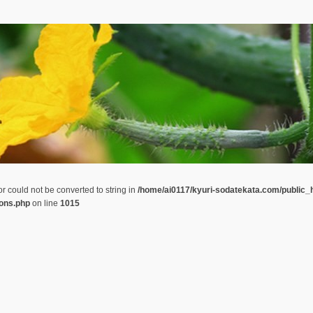
or could not be converted to string in
/home/ai0117/kyuri-sodatekata.com/public_
ions.php
on line
1015