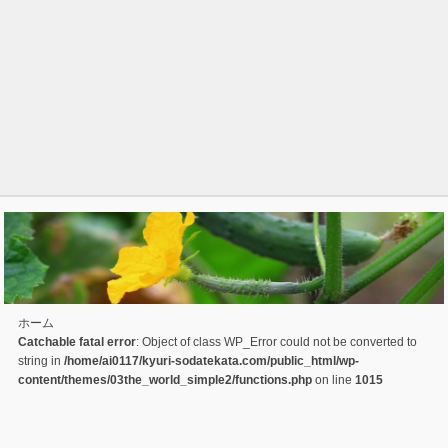
ホーム
Catchable fatal error
: Object of class WP_Error could not be converted to
string in
/home/ai0117/kyuri-sodatekata.com/public_html/wp-
content/themes/03the_world_simple2/functions.php
on line
1015