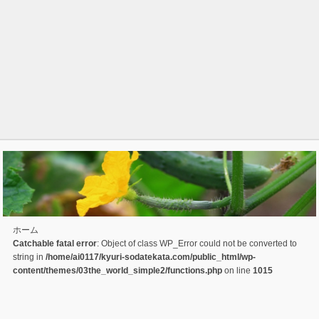
ホーム
Catchable fatal error
: Object of class WP_Error could not be converted to
string in
/home/ai0117/kyuri-sodatekata.com/public_html/wp-
content/themes/03the_world_simple2/functions.php
on line
1015