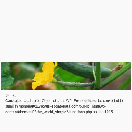
ホーム
Catchable fatal error
: Object of class WP_Error could not be converted to
string in
/home/ai0117/kyuri-sodatekata.com/public_html/wp-
content/themes/03the_world_simple2/functions.php
on line
1015